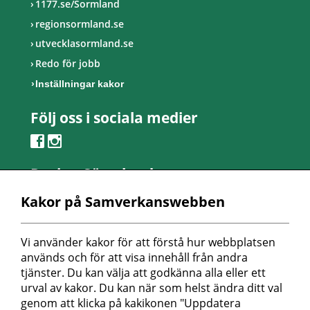
1177.se/Sormland
regionsormland.se
utvecklasormland.se
Redo för jobb
Inställningar kakor
Följ oss i sociala medier
Region Sörmland
Kontaktcenter
Kakor på Samverkanswebben
Telefon: 0155-24 50 00
Besöksadress:
Vi använder kakor för att förstå hur webbplatsen 
Länsmansvägen 6
används och för att visa innehåll från andra 
Nyköpings lasarett
tjänster. Du kan välja att godkänna alla eller ett 
urval av kakor. Du kan när som helst ändra ditt val 
Postadress:
genom att klicka på kakikonen "Uppdatera 
Repslagaregatan 19