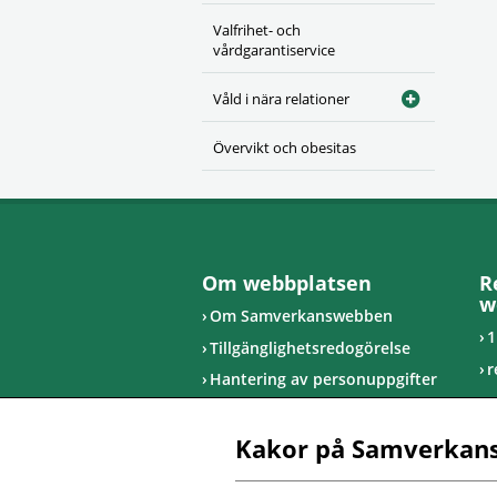
Valfrihet- och
vårdgarantiservice
Våld i nära relationer
Övervikt och obesitas
Om webbplatsen
R
w
Om Samverkanswebben
1
Tillgänglighetsredogörelse
r
Hantering av personuppgifter
u
R
Kakor på Samverkan
I