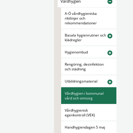
Vårdhygien
A-Ö vårdhygieniska
riktlinjer och
rekommendationer
Basala hygienrutiner och
klädregler
Hygienombud
Rengöring, desinfektion
och städning
Utbildningsmaterial
Vårdhygien i kommunal
vård och omsorg
Vårdhygienisk
egenkontroll (VEK)
Handhygiendagen 5 maj