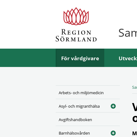
Sa
För vårdgivare
Utveck
Sa
Arbets- och miljömedicin
Asyl- och migranthälsa
Avgiftshandboken
M
Barnhälsovården