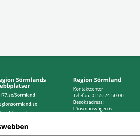
egion Sörmlands
Region Sörmland
ebbplatser
Kontaktcenter
177.se/Sormland
Telefon: 0155-24 50 00
Besöksadress:
egionsormland.se
Länsmansvägen 6
tvecklasormland.se
Nyköpings lasarett
edo för jobb
swebben
Postadress:
nställningar kakor
Repslagaregatan 19