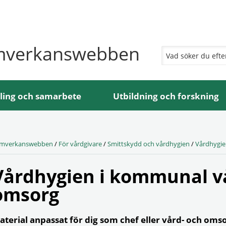
mverkanswebben
ling och samarbete
Utbildning och forskning
mverkanswebben
/
För vårdgivare
/
Smittskydd och vårdhygien
/
Vårdhygi
Vårdhygien i kommunal v
omsorg
aterial anpassat för dig som chef eller vård- och omso