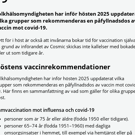
olkhälsomyndigheten har inför hösten 2025 uppdater
ilka grupper som rekommenderas en påfyllnadsdos a
accin mot covid-19.
tt för i höst är också att invånarna bokar tid för vaccination själva
 grund av införandet av Cosmic skickas inte kallelser med bokad
der ut som tidigare år.
östens vaccinrekommendationer
lkhälsomyndigheten har inför hösten 2025 uppdaterat vilka
upper som rekommenderas en påfyllnadsdos av vaccin mot covi
. Här finns en sammanfattning av vad som gäller för olika gruppe
st.
amvaccination mot influensa och covid-19
personer som är 75 år eller äldre (födda 1950 eller tidigare).
personer 65–74 år (födda 1951–1960) med dagliga
omsorgsinsatser i hemmet, till exempel via hemtjänst eller på