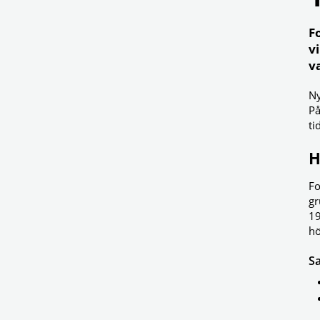
F
v
v
Ny
På
ti
H
Fo
gr
19
hö
S