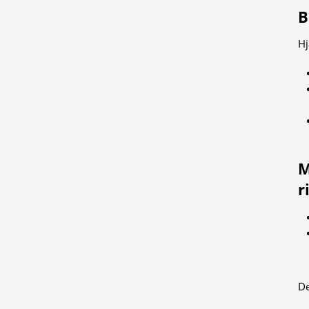
B
Hj
M
r
De