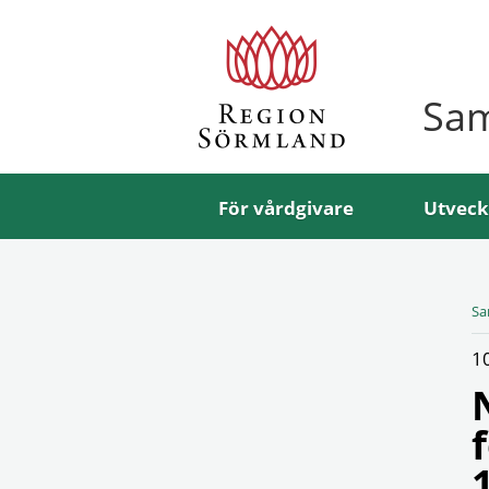
Sa
För vårdgivare
Utveck
Sa
1