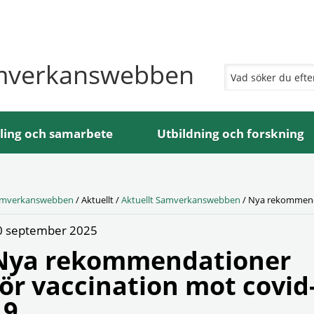
mverkanswebben
ling och samarbete
Utbildning och forskning
mverkanswebben
/
Aktuellt
/
Aktuellt Samverkanswebben
/
Nya rekommenda
0 september 2025
Nya rekommendationer
för vaccination mot covid
19