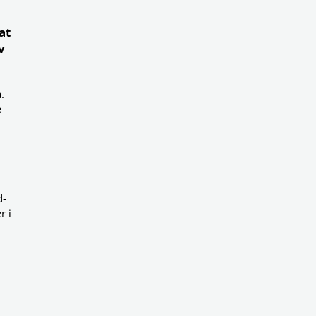
at
v
.
e
d-
r i