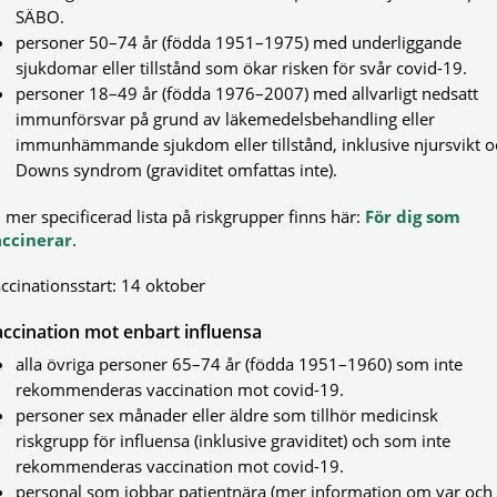
SÄBO.
personer 50–74 år (födda 1951–1975) med underliggande
sjukdomar eller tillstånd som ökar risken för svår covid-19.
personer 18–49 år (födda 1976–2007) med allvarligt nedsatt
immunförsvar på grund av läkemedelsbehandling eller
immunhämmande sjukdom eller tillstånd, inklusive njursvikt o
Downs syndrom (graviditet omfattas inte).
 mer specificerad lista på riskgrupper finns här:
För dig som
accinerar
.
ccinationsstart: 14 oktober
ccination mot enbart influensa
alla övriga personer 65–74 år (födda 1951–1960) som inte
rekommenderas vaccination mot covid-19.
personer sex månader eller äldre som tillhör medicinsk
riskgrupp för influensa (inklusive graviditet) och som inte
rekommenderas vaccination mot covid-19.
personal som jobbar patientnära (mer information om var och