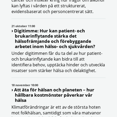
cancer och insikter kring hur frågor om alkohol
kan lyftas i vården på ett strukturerat,
evidensbaserat och personcentrerat sätt.
21 oktober 11:00
Digitimme: Hur kan patient- och
brukarinflytande stärka det
hälsofrämjande och förebyggande
arbetet inom hälso- och sjukvården?
Under digitimmen får du ta del av hur patient-
och brukarinflytande kan bidra till att
identifiera behov, upptäcka hinder och utveckla
insatser som stärker hälsa och delaktighet.
18 november 10:00
Att äta för hälsan och planeten – hur
hållbara kostmönster påverkar vår
hälsa
Klimatförändringar är ett av de största hoten
mot folkhälsan, samtidigt som våra matvanor