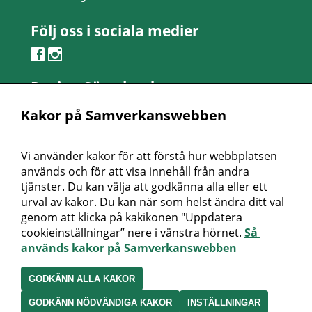
Följ oss i sociala medier
Region Sörmland
Kontaktcenter
Kakor på Samverkanswebben
Telefon: 0155-24 50 00
Besöksadress:
Vi använder kakor för att förstå hur webbplatsen 
Länsmansvägen 6
används och för att visa innehåll från andra 
Nyköpings lasarett
tjänster. Du kan välja att godkänna alla eller ett 
urval av kakor. Du kan när som helst ändra ditt val 
Postadress:
genom att klicka på kakikonen "Uppdatera 
Repslagaregatan 19
cookieinställningar” nere i vänstra hörnet. 
Så 
611 88 Nyköping
används kakor på Samverkanswebben
Peppol-id: 0007: 2321000032
Organisationsnummer:
GODKÄNN ALLA KAKOR
232100-0032
GODKÄNN NÖDVÄNDIGA KAKOR
INSTÄLLNINGAR