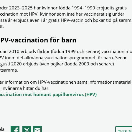
der 2023–2025 har kvinnor födda 1994–1999 erbjudits gratis
ccination mot HPV. Kvinnor som inte har vaccinerat sig under
ssa år erbjuds även i år gratis HPV-vaccin och bokar tid på samm
tt.
PV-vaccination för barn
dan 2010 erbjuds flickor (födda 1999 och senare) vaccination mo
V inom det allmänna vaccinationsprogrammet för barn. Sedan
gusti 2020 erbjuds även pojkar (födda 2009 och senare)
etsamma.
r information om HPV-vaccinationen samt informationsmaterial
ll invånarna hittar du här:
accination mot humant papillomvirus (HPV)
la
Tyck til