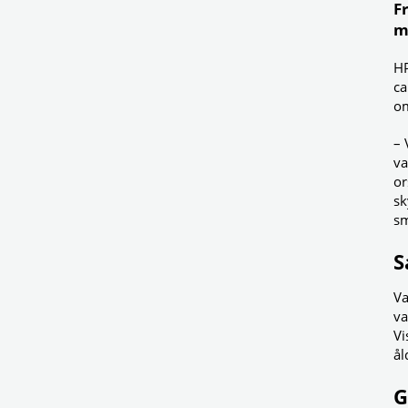
F
m
HP
ca
om
– 
va
or
sk
sm
S
Va
va
Vi
ål
G