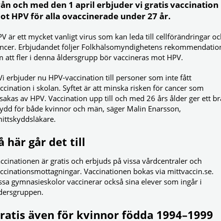
rån och med den 1 april erbjuder vi gratis vaccination
ot HPV för alla ovaccinerade under 27 år.
V är ett mycket vanligt virus som kan leda till cellförändringar o
ncer. Erbjudandet följer Folkhälsomyndighetens rekommendatio
 att fler i denna åldersgrupp bör vaccineras mot HPV.
Vi erbjuder nu HPV-vaccination till personer som inte fått
ccination i skolan. Syftet är att minska risken för cancer som
sakas av HPV. Vaccination upp till och med 26 års ålder ger ett br
ydd för både kvinnor och män, säger Malin Enarsson,
ittskyddsläkare.
å här går det till
ccinationen är gratis och erbjuds på vissa vårdcentraler och
ccinationsmottagningar. Vaccinationen bokas via mittvaccin.se.
ssa gymnasieskolor vaccinerar också sina elever som ingår i
dersgruppen.
ratis även för kvinnor födda 1994–1999