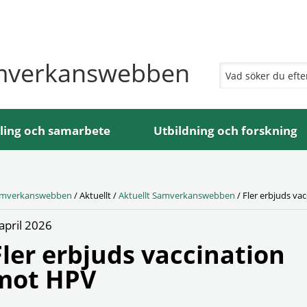
mverkanswebben
ling och samarbete
Utbildning och forskning
mverkanswebben
/
Aktuellt
/
Aktuellt Samverkanswebben
/
Fler erbjuds va
april 2026
Fler erbjuds vaccination
mot HPV