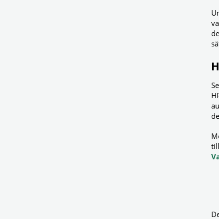
Un
va
de
sä
H
Se
HP
au
d
Me
ti
V
De