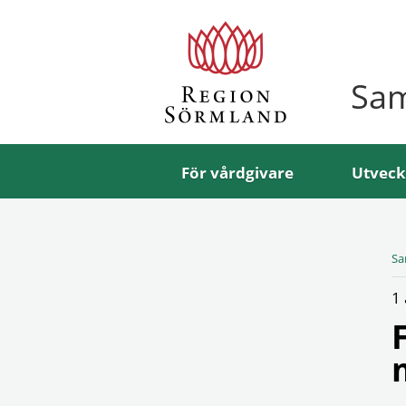
Sa
För vårdgivare
Utveck
Sa
1 