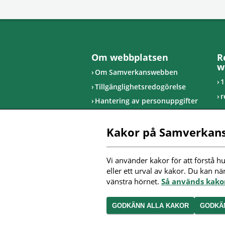
Om webbplatsen
R
w
Om Samverkanswebben
1
Tillgänglighetsredogörelse
r
Hantering av personuppgifter
u
R
Kakor på Samverkan
I
Vi använder kakor för att förstå hu
F
eller ett urval av kakor. Du kan nä
m
vänstra hörnet. 
Så används kak
GODKÄNN ALLA KAKOR
GODKÄ