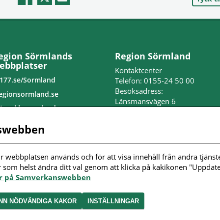
egion Sörmlands
Region Sörmland
ebbplatser
Kontaktcenter
177.se/Sormland
Telefon: 0155-24 50 00
Besöksadress:
egionsormland.se
Länsmansvägen 6
tvecklasormland.se
Nyköpings lasarett
edo för jobb
swebben
Postadress:
nställningar kakor
Repslagaregatan 19
611 88 Nyköping
r webbplatsen används och för att visa innehåll från andra tjänste
ölj oss i sociala
r som helst ändra ditt val genom att klicka på kakikonen "Uppdater
edier
Peppol-id: 0007: 2321000032
or på Samverkanswebben
Organisationsnummer:
232100-0032
NN NÖDVÄNDIGA KAKOR
INSTÄLLNINGAR