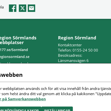
la
egion Sörmlands
Region Sörmland
ebbplatser
Kontaktcenter
177.se/Sormland
Telefon: 0155-24 50 00
Besöksadress:
egionsormland.se
Länsmansvägen 6
tvecklasormland.se
Nyköpings lasarett
edo för jobb
swebben
Postadress:
nställningar kakor
Repslagaregatan 19
611 88 Nyköping
r webbplatsen används och för att visa innehåll från andra tjänste
ölj oss i sociala
r som helst ändra ditt val genom att klicka på kakikonen "Uppdater
edier
Peppol-id: 0007: 2321000032
or på Samverkanswebben
Organisationsnummer:
232100-0032
NN NÖDVÄNDIGA KAKOR
INSTÄLLNINGAR