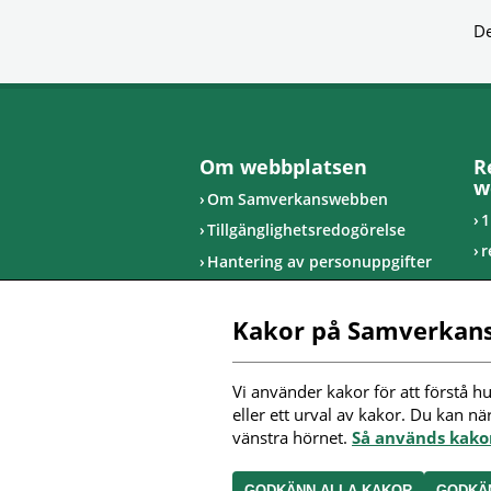
De
Om webbplatsen
R
w
Om Samverkanswebben
1
Tillgänglighetsredogörelse
r
Hantering av personuppgifter
u
R
Kakor på Samverkan
I
Vi använder kakor för att förstå hu
F
eller ett urval av kakor. Du kan nä
m
vänstra hörnet. 
Så används kak
GODKÄNN ALLA KAKOR
GODKÄ