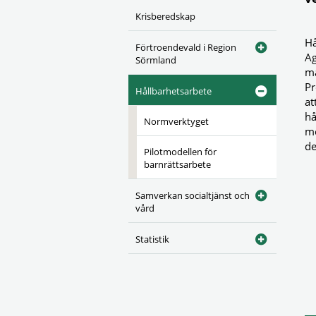
Krisberedskap
Hå
Förtroendevald i Region
Ag
Sörmland
må
Pr
Hållbarhetsarbete
at
hå
Normverktyget
me
d
Pilotmodellen för
barnrättsarbete
Samverkan socialtjänst och
vård
Statistik