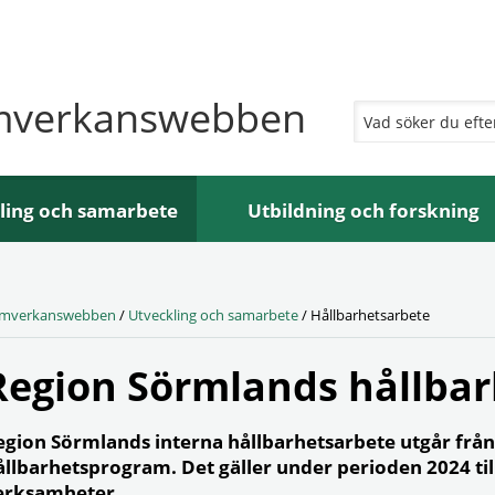
mverkanswebben
ling och samarbete
Utbildning och forskning
mverkanswebben
/
Utveckling och samarbete
/
Hållbarhetsarbete
Region Sörmlands hållba
egion Sörmlands interna hållbarhetsarbete utgår från 
ållbarhetsprogram. Det gäller under perioden 2024 til
erksamheter.