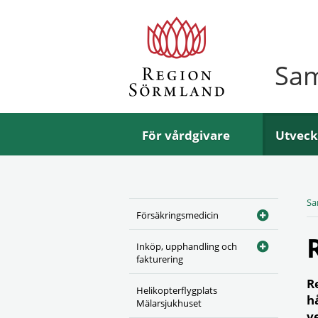
Sa
För vårdgivare
Utveck
Sa
Försäkringsmedicin
Inköp, upphandling och
fakturering
R
Helikopterflygplats
h
Mälarsjukhuset
v