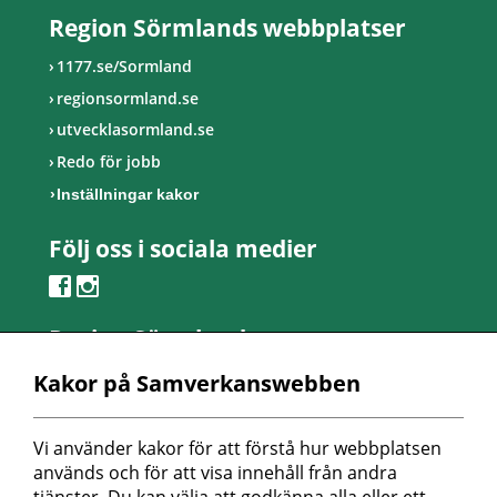
Region Sörmlands webbplatser
1177.se/Sormland
regionsormland.se
utvecklasormland.se
Redo för jobb
Inställningar kakor
Följ oss i sociala medier
Region Sörmland
Kontaktcenter
Kakor på Samverkanswebben
Telefon: 0155-24 50 00
Besöksadress:
Vi använder kakor för att förstå hur webbplatsen 
Länsmansvägen 6
används och för att visa innehåll från andra 
Nyköpings lasarett