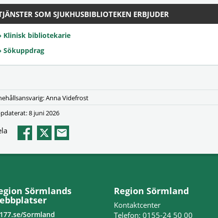
TJÄNSTER SOM SJUKHUSBIBLIOTEKEN ERBJUDER
Klinisk bibliotekarie
Sökuppdrag
nehållsansvarig: Anna Videfrost
pdaterat: 8 juni 2026
la
egion Sörmlands
Region Sörmland
ebbplatser
Kontaktcenter
177.se/Sormland
Telefon: 0155-24 50 00