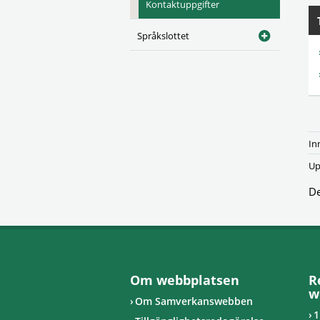
Kontaktuppgifter
Språkslottet
In
Up
De
Om webbplatsen
R
w
Om Samverkanswebben
1