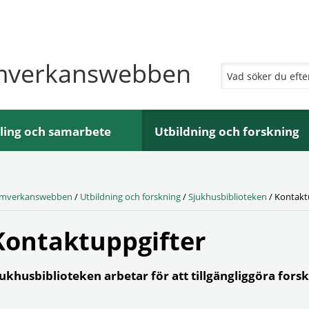
mverkanswebben
ling och samarbete
Utbildning och forskning
mverkanswebben
/
Utbildning och forskning
/
Sjukhusbiblioteken
/
Kontakt
Kontaktuppgifter
jukhusbiblioteken arbetar för att tillgängliggöra for