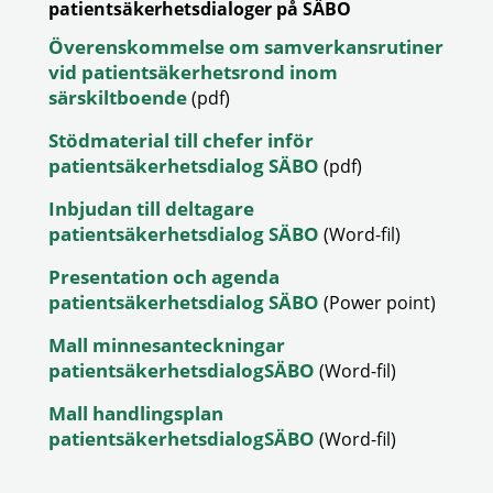
patientsäkerhetsdialoger på SÄBO
Överenskommelse om samverkansrutiner
vid patientsäkerhetsrond inom
särskiltboende
(pdf)
Stödmaterial till chefer inför
patientsäkerhetsdialog SÄBO
(pdf)
Inbjudan till deltagare
patientsäkerhetsdialog SÄBO
(Word-fil)
Presentation och agenda
patientsäkerhetsdialog SÄBO
(Power point)
Mall minnesanteckningar
patientsäkerhetsdialogSÄBO
(Word-fil)
Mall handlingsplan
patientsäkerhetsdialogSÄBO
(Word-fil)