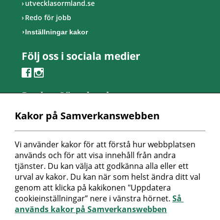
utvecklasormland.se
Redo för jobb
Inställningar kakor
Följ oss i sociala medier
Region Sörmland
Kontaktcenter
Kakor på Samverkanswebben
Telefon: 0155-24 50 00
Besöksadress:
Vi använder kakor för att förstå hur webbplatsen 
Länsmansvägen 6
används och för att visa innehåll från andra 
Nyköpings lasarett
tjänster. Du kan välja att godkänna alla eller ett 
urval av kakor. Du kan när som helst ändra ditt val 
Postadress:
genom att klicka på kakikonen "Uppdatera 
Repslagaregatan 19
cookieinställningar” nere i vänstra hörnet. 
Så 
611 88 Nyköping
används kakor på Samverkanswebben