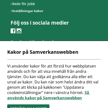
Redo för jobb
Inställningar kakor
Följ oss i sociala medier
Region Sörmland
Kontaktcenter
Kakor på Samverkanswebben
Telefon: 0155-24 50 00
Besöksadress:
Vi använder kakor för att förstå hur webbplatsen 
Länsmansvägen 6
används och för att visa innehåll från andra 
Nyköpings lasarett
tjänster. Du kan välja att godkänna alla eller ett 
urval av kakor. Du kan när som helst ändra ditt val 
Postadress:
genom att klicka på kakikonen "Uppdatera 
Repslagaregatan 19
cookieinställningar” nere i vänstra hörnet. 
Så 
611 88 Nyköping
används kakor på Samverkanswebben
Peppol-id: 0007: 2321000032