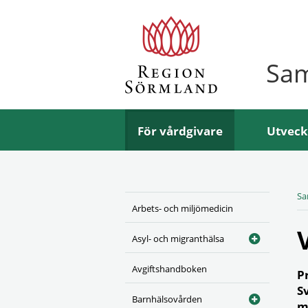
Sa
För vårdgivare
Utveck
Sa
Arbets- och miljömedicin
Asyl- och migranthälsa
Avgiftshandboken
P
S
Barnhälsovården
m