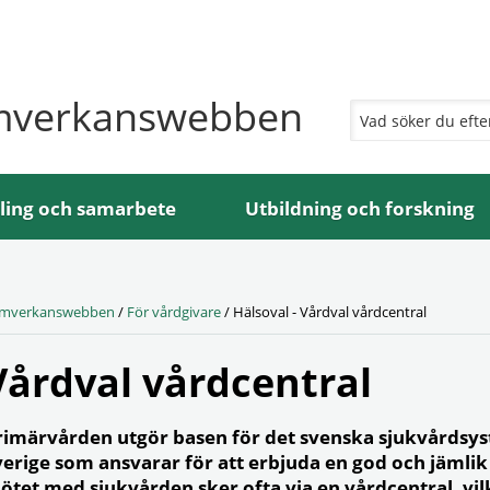
mverkanswebben
ling och samarbete
Utbildning och forskning
mverkanswebben
/
För vårdgivare
/
Hälsoval - Vårdval vårdcentral
Vårdval vårdcentral
rimärvården utgör basen för det svenska sjukvårdsyst
verige som ansvarar för att erbjuda en god och jämlik 
ötet med sjukvården sker ofta via en vårdcentral, vilk