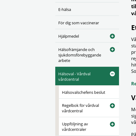
ti
E-hälsa
v
För dig som vaccinerar
E
Hjälpmedel
Vå
st
Hälsofrämjande och
pr
sjukdomsförebyggande
re
arbete
hi
Sö
Hälsoval - Vårdval
vårdcentral
Re
Hälsovalschefens beslut
V
Regelbok för vårdval
Me
vårdcentral
si
vå
Uppföljning av
vårdcentraler
P