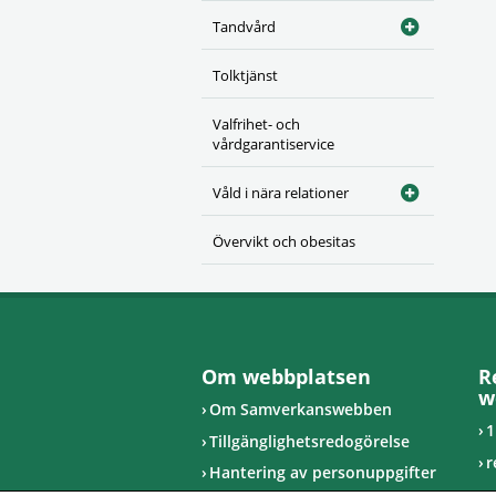
Tandvård
Tolktjänst
Valfrihet- och
vårdgarantiservice
Våld i nära relationer
Övervikt och obesitas
Om webbplatsen
R
w
Om Samverkanswebben
1
Tillgänglighetsredogörelse
r
Hantering av personuppgifter
u