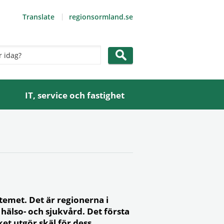
Translate
regionsormland.se
IT, service och fastighet
emet. Det är regionerna i
hälso- och sjukvård. Det första
et utgör skäl för dess