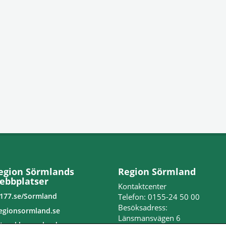
egion Sörmlands
Region Sörmland
ebbplatser
Kontaktcenter
177.se/Sormland
Telefon: 0155-24 50 00
Besöksadress:
egionsormland.se
Länsmansvägen 6
tvecklasormland.se