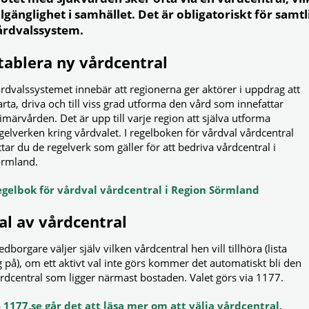
llgänglighet i samhället. Det är obligatoriskt för samtl
årdvalssystem.
tablera ny vårdcentral
rdvalssystemet innebär att regionerna ger aktörer i uppdrag att
arta, driva och till viss grad utforma den vård som innefattar
imärvården. Det är upp till varje region att själva utforma
gelverken kring vårdvalet. I regelboken för vårdval vårdcentral
ttar du de regelverk som gäller för att bedriva vårdcentral i
rmland.
gelbok för vårdval vårdcentral i Region Sörmland
al av vårdcentral
dborgare väljer själv vilken vårdcentral hen vill tillhöra (lista
g på), om ett aktivt val inte görs kommer det automatiskt bli den
rdcentral som ligger närmast bostaden. Valet görs via 1177.
å
1177.se går det att läsa mer om att välja vårdcentral
.