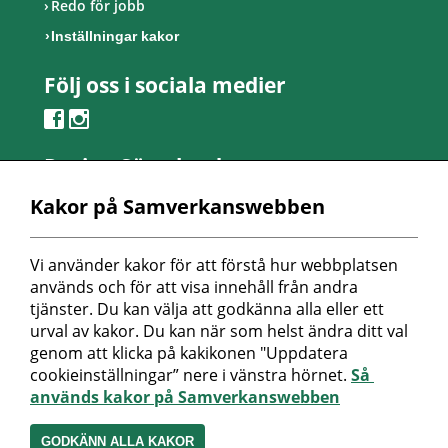
Redo för jobb
Inställningar kakor
Följ oss i sociala medier
Region Sörmland
Kontaktcenter
Kakor på Samverkanswebben
Telefon: 0155-24 50 00
Besöksadress:
Vi använder kakor för att förstå hur webbplatsen 
Länsmansvägen 6
används och för att visa innehåll från andra 
Nyköpings lasarett
tjänster. Du kan välja att godkänna alla eller ett 
urval av kakor. Du kan när som helst ändra ditt val 
Postadress:
genom att klicka på kakikonen "Uppdatera 
Repslagaregatan 19
cookieinställningar” nere i vänstra hörnet. 
Så 
611 88 Nyköping
används kakor på Samverkanswebben
Peppol-id: 0007: 2321000032
Organisationsnummer:
GODKÄNN ALLA KAKOR