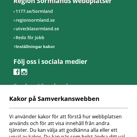
Region Sörmlands webbplatser
1177.se/Sormland
regionsormland.se
utvecklasormland.se
Redo för jobb
Inställningar kakor
Följ oss i sociala medier
Region Sörmland
Kontaktcenter
Kakor på Samverkanswebben
Telefon: 0155-24 50 00
Besöksadress:
Vi använder kakor för att förstå hur webbplatsen 
Länsmansvägen 6
används och för att visa innehåll från andra 
Nyköpings lasarett
tjänster. Du kan välja att godkänna alla eller ett 
urval av kakor. Du kan när som helst ändra ditt val 