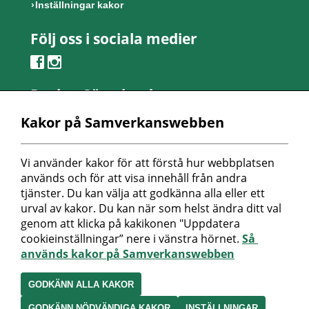
Inställningar kakor
Följ oss i sociala medier
Region Sörmland
Kontaktcenter
Kakor på Samverkanswebben
Telefon: 0155-24 50 00
Besöksadress:
Vi använder kakor för att förstå hur webbplatsen 
Länsmansvägen 6
används och för att visa innehåll från andra 
Nyköpings lasarett
tjänster. Du kan välja att godkänna alla eller ett 
urval av kakor. Du kan när som helst ändra ditt val 
Postadress:
genom att klicka på kakikonen "Uppdatera 
Repslagaregatan 19
cookieinställningar” nere i vänstra hörnet. 
Så 
611 88 Nyköping
används kakor på Samverkanswebben
Peppol-id: 0007: 2321000032
Organisationsnummer:
GODKÄNN ALLA KAKOR
232100-0032
GODKÄNN NÖDVÄNDIGA KAKOR
INSTÄLLNINGAR