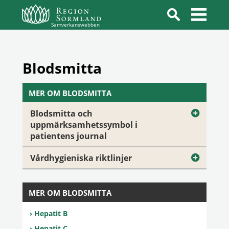
Samverkanswebben
Blodsmitta
MER OM BLODSMITTA
Blodsmitta och
uppmärksamhetssymbol i
patientens journal
Vårdhygieniska riktlinjer
MER OM BLODSMITTA
Hepatit B
Hepatit C