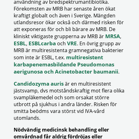
användning av bredspektrumantibiotika.
Förekomsten av MRB har senaste åren ökat
kraftigt globalt och även i Sverige. Mängden
utlandsresor ökar också och därmed risken för
att exponeras för och bli bärare av MRB. De
MRSA
kliniskt viktigaste grupperna av MRB är
,
ESBL
ESBLcarba
VRE
,
och
. En övrig grupp av
MRB är multiresistenta gramnegativa bakterier
multiresistent
som inte är ESBL, t.ex.
karbapenemasbildande Pseudomonas
aerigunosa och Acinetobacter baumanii
.
Candidozyma auris
är en multiresistent
jästsvamp, dvs motståndskraftig mot flera olika
svampläkemedel och som orsakat större
utbrott på sjukhus i andra länder. Risken för
smitta beödms vara störst vid IVA-vård
utomlands.
Nödvändig medicinsk behandling eller
omvårdnad får aldrig fördröjas eller