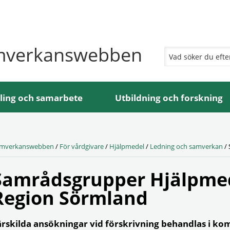
mverkanswebben
ling och samarbete
Utbildning och forskning
mverkanswebben
/
För vårdgivare
/
Hjälpmedel
/
Ledning och samverkan
/
Samrådsgrupper Hjälpmed
Region Sörmland
ärskilda ansökningar vid förskrivning behandlas i 