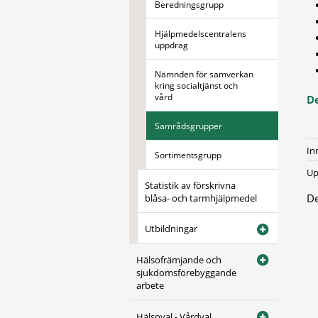
Beredningsgrupp
Hjälpmedelscentralens
uppdrag
Nämnden för samverkan
kring socialtjänst och
vård
D
Samrådsgrupper
In
Sortimentsgrupp
Up
Statistik av förskrivna
De
blåsa- och tarmhjälpmedel
Utbildningar
Hälsofrämjande och
sjukdomsförebyggande
arbete
Hälsoval - Vårdval