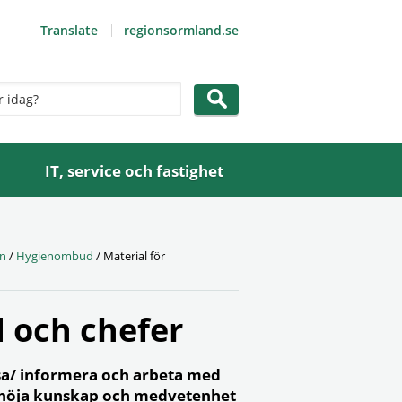
Translate
regionsormland.se
IT, service och fastighet
en
/
Hygienombud
/
Material för
 och chefer
isa/ informera och arbeta med
att höja kunskap och medvetenhet