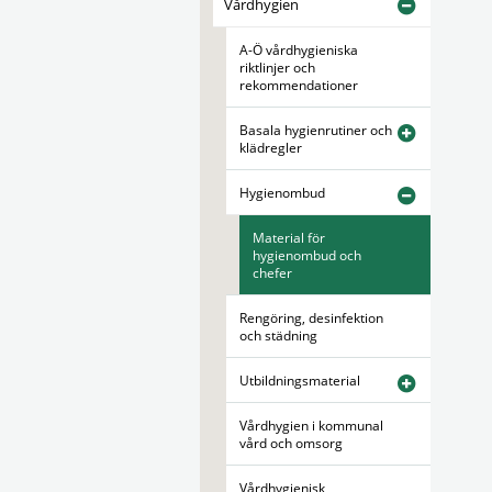
Vårdhygien
A-Ö vårdhygieniska
riktlinjer och
rekommendationer
Basala hygienrutiner och
klädregler
Hygienombud
Material för
hygienombud och
chefer
Rengöring, desinfektion
och städning
Utbildningsmaterial
Vårdhygien i kommunal
vård och omsorg
Vårdhygienisk