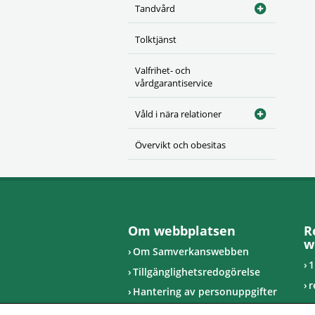
Tandvård
Tolktjänst
Valfrihet- och
vårdgarantiservice
Våld i nära relationer
Övervikt och obesitas
Om webbplatsen
R
w
Om Samverkanswebben
1
Tillgänglighetsredogörelse
r
Hantering av personuppgifter
u