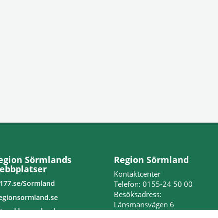
egion Sörmlands
Region Sörmland
ebbplatser
Kontaktcenter
177.se/Sormland
Telefon: 0155-24 50 00
Besöksadress:
egionsormland.se
Länsmansvägen 6
tvecklasormland.se
Nyköpings lasarett