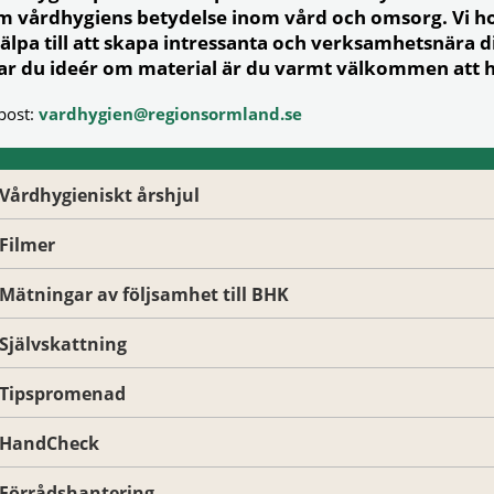
m vårdhygiens betydelse inom vård och omsorg. Vi ho
jälpa till att skapa intressanta och verksamhetsnära d
ar du ideér om material är du varmt välkommen att h
post:
vardhygien@regionsormland.se
Vårdhygieniskt årshjul
Filmer
Mätningar av följsamhet till BHK
Självskattning
Tipspromenad
HandCheck
Förrådshantering