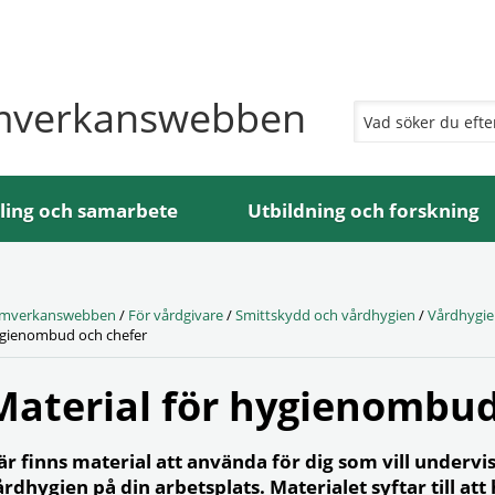
mverkanswebben
ling och samarbete
Utbildning och forskning
mverkanswebben
/
För vårdgivare
/
Smittskydd och vårdhygien
/
Vårdhygi
gienombud och chefer
Material för hygienombud
är finns material att använda för dig som vill underv
årdhygien på din arbetsplats. Materialet syftar till 