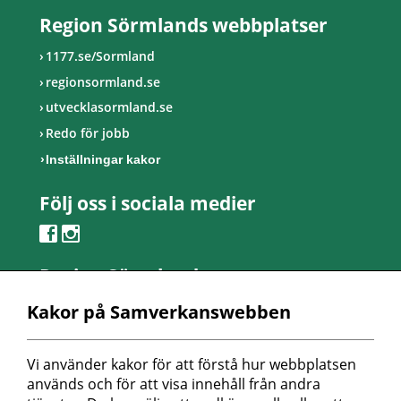
Region Sörmlands webbplatser
1177.se/Sormland
regionsormland.se
utvecklasormland.se
Redo för jobb
Inställningar kakor
Följ oss i sociala medier
Region Sörmland
Kontaktcenter
Kakor på Samverkanswebben
Telefon: 0155-24 50 00
Besöksadress:
Vi använder kakor för att förstå hur webbplatsen 
Länsmansvägen 6
används och för att visa innehåll från andra 
Nyköpings lasarett