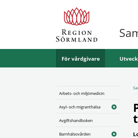
Sa
För vårdgivare
Utveck
Sa
Arbets- och miljömedicin
Asyl- och migranthälsa
Avgiftshandboken
L
Barnhälsovården