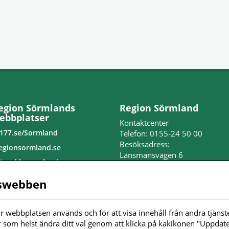
egion Sörmlands
Region Sörmland
ebbplatser
Kontaktcenter
177.se/Sormland
Telefon: 0155-24 50 00
Besöksadress:
egionsormland.se
Länsmansvägen 6
tvecklasormland.se
Nyköpings lasarett
edo för jobb
swebben
Postadress:
nställningar kakor
Repslagaregatan 19
611 88 Nyköping
r webbplatsen används och för att visa innehåll från andra tjänste
ölj oss i sociala
r som helst ändra ditt val genom att klicka på kakikonen "Uppdater
edier