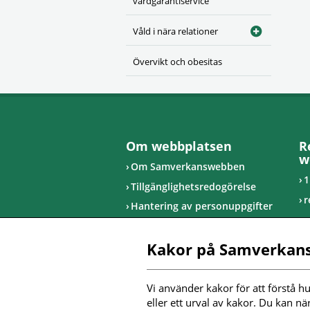
vårdgarantiservice
Våld i nära relationer
Övervikt och obesitas
Om webbplatsen
R
w
Om Samverkanswebben
1
Tillgänglighetsredogörelse
r
Hantering av personuppgifter
u
R
Kakor på Samverkan
I
Vi använder kakor för att förstå hu
F
eller ett urval av kakor. Du kan nä
m