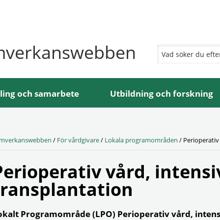
mverkanswebben
ling och samarbete
Utbildning och forskning
mverkanswebben
/
För vårdgivare
/
Lokala programområden
/
Perioperativ
Perioperativ vård, intens
transplantation
okalt Programområde (LPO) Perioperativ vård, intens