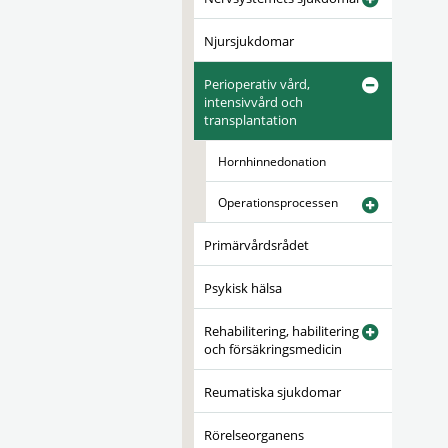
Njursjukdomar
Perioperativ vård,
intensivvård och
transplantation
Hornhinnedonation
Operationsprocessen
Primärvårdsrådet
Psykisk hälsa
Rehabilitering, habilitering
och försäkringsmedicin
Reumatiska sjukdomar
Rörelseorganens