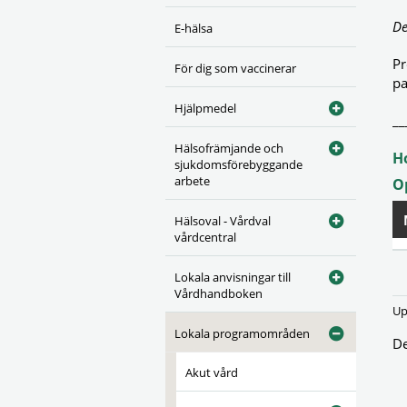
De
E-hälsa
Pr
För dig som vaccinerar
pa
Hjälpmedel
__
Hälsofrämjande och
H
sjukdomsförebyggande
arbete
O
Hälsoval - Vårdval
vårdcentral
Lokala anvisningar till
Vårdhandboken
Up
Lokala programområden
De
Akut vård