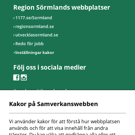
Region Sörmlands webbplatser
1177.se/Sormland
regionsormland.se
utvecklasormland.se
Redo för jobb
Inställningar kakor
Följ oss i sociala medier
Region Sörmland
Kontaktcenter
Kakor på Samverkanswebben
Telefon: 0155-24 50 00
Besöksadress:
Vi använder kakor för att förstå hur webbplatsen 
Länsmansvägen 6
används och för att visa innehåll från andra 
Nyköpings lasarett
tjänster. Du kan välja att godkänna alla eller ett 