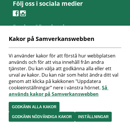
Följ oss i sociala medier
Region Sörmland
Kontaktcenter
Kakor på Samverkanswebben
Telefon: 0155-24 50 00
Besöksadress:
Vi använder kakor för att förstå hur webbplatsen 
Länsmansvägen 6
används och för att visa innehåll från andra 
Nyköpings lasarett
tjänster. Du kan välja att godkänna alla eller ett 
urval av kakor. Du kan när som helst ändra ditt val 
Postadress:
genom att klicka på kakikonen "Uppdatera 
Repslagaregatan 19
cookieinställningar” nere i vänstra hörnet. 
Så 
611 88 Nyköping
används kakor på Samverkanswebben
Peppol-id: 0007: 2321000032
Organisationsnummer:
GODKÄNN ALLA KAKOR
232100-0032
GODKÄNN NÖDVÄNDIGA KAKOR
INSTÄLLNINGAR