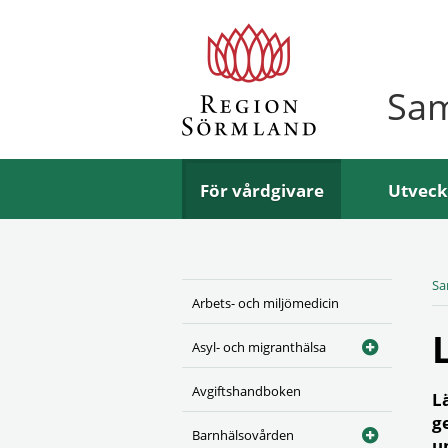
Sa
För vårdgivare
Utveck
Sa
Arbets- och miljömedicin
Asyl- och migranthälsa
Avgiftshandboken
L
g
Barnhälsovården
u