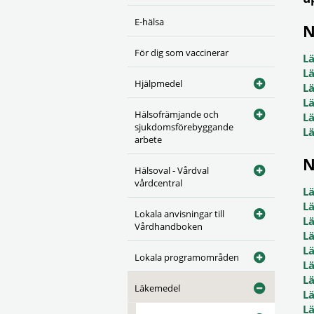
E-hälsa
N
För dig som vaccinerar
L
L
Hjälpmedel
L
L
Hälsofrämjande och
L
sjukdomsförebyggande
L
arbete
N
Hälsoval - Vårdval
vårdcentral
L
L
Lokala anvisningar till
L
Vårdhandboken
L
L
Lokala programområden
L
L
Läkemedel
L
L