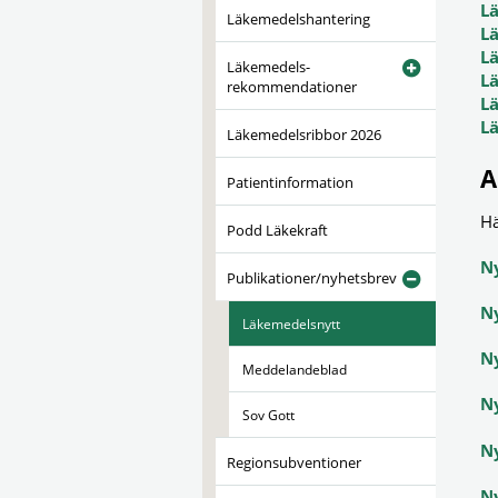
L
Läkemedelshantering
L
L
Läkemedels-
L
rekommendationer
L
L
Läkemedelsribbor 2026
A
Patientinformation
Hä
Podd Läkekraft
N
Publikationer/nyhetsbrev
N
Läkemedelsnytt
Ny
Meddelandeblad
N
Sov Gott
Ny
Regionsubventioner
N