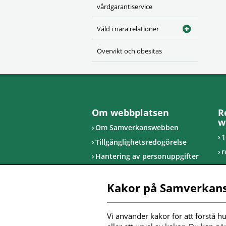
vårdgarantiservice
Våld i nära relationer
Övervikt och obesitas
Om webbplatsen
R
w
Om Samverkanswebben
1
Tillgänglighetsredogörelse
r
Hantering av personuppgifter
u
R
Kakor på Samverkan
I
Vi använder kakor för att förstå hu
F