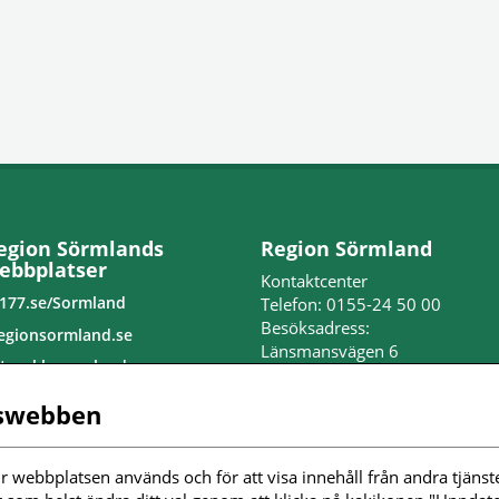
egion Sörmlands
Region Sörmland
ebbplatser
Kontaktcenter
177.se/Sormland
Telefon: 0155-24 50 00
Besöksadress:
egionsormland.se
Länsmansvägen 6
tvecklasormland.se
Nyköpings lasarett
edo för jobb
swebben
Postadress:
nställningar kakor
Repslagaregatan 19
611 88 Nyköping
r webbplatsen används och för att visa innehåll från andra tjänste
ölj oss i sociala