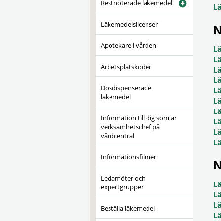
Restnoterade läkemedel
L
Läkemedelslicenser
N
Apotekare i vården
L
L
Arbetsplatskoder
L
L
Dosdispenserade
L
läkemedel
L
L
Information till dig som är
L
verksamhetschef på
L
vårdcentral
L
Informationsfilmer
N
Ledamöter och
L
expertgrupper
L
L
Beställa läkemedel
L