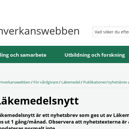
mverkanswebben
ling och samarbete
Utbildning och forskning
mverkanswebben
/
För vårdgivare
/
Läkemedel
/
Publikationer/nyhetsbrev
Läkemedelsnytt
äkemedelsnytt är ett nyhetsbrev som ges ut av Läke
es ut 1 gång/månad. Observera att nyhetstexterna är 
ppdateras normalt inte.