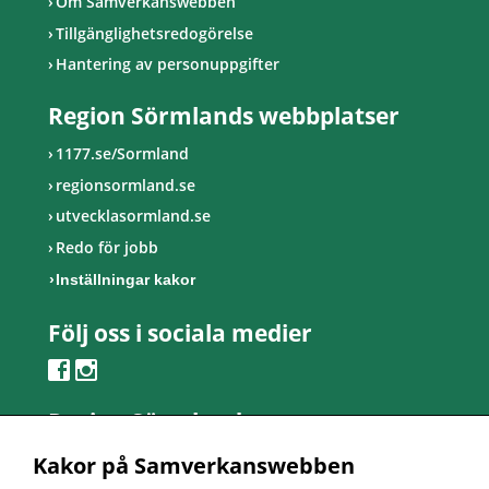
Om Samverkanswebben
Tillgänglighetsredogörelse
Hantering av personuppgifter
Region Sörmlands webbplatser
1177.se/Sormland
regionsormland.se
utvecklasormland.se
Redo för jobb
Inställningar kakor
Följ oss i sociala medier
Region Sörmland
Kontaktcenter
Kakor på Samverkanswebben
Telefon: 0155-24 50 00